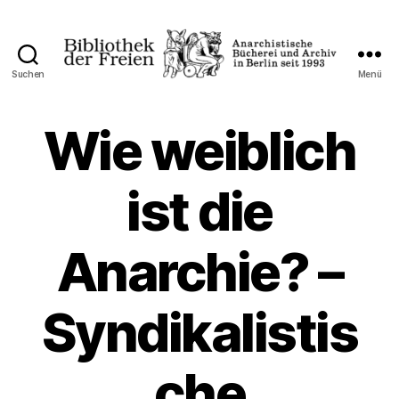
Suchen
Menü
Bibliothek
der
Freien
Wie weiblich
ist die
Anarchie? –
Syndikalistis
che