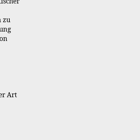
tischer
n zu
tung
von
er Art