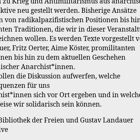
 zu Krieg und Antimilitarismus aus anarchis
ktive neu gestellt werden. Bisherige Ansätze
n von radikalpazifistischen Positionen bis hi
nten Traditionen, die wir in dieser Veranstal
ichnen wollen. Es werden Texte vorgestellt 
er, Fritz Oerter, Aime Köster, promilitanten
onen bis hin zu dem aktuellen Geschehen
ischer Anarchist*innen.
llen die Diskussion aufwerfen, welche
quenzen für uns
ist*innen sich vor Ort ergeben und in welch
ise wir solidarisch sein können.
ibliothek der Freien und Gustav Landauer
ive