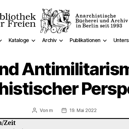
thek
Kataloge
Archiv
Publikationen
Unters
nd Antimilitari
histischer Persp
Von
m
19. Mai 2022
Beitragsautor
Veröffentlichungsdatum
/Zeit