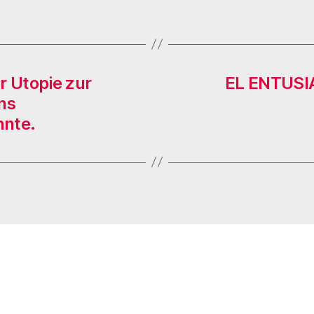
r Utopie zur
EL ENTUSIA
ns
nnte.