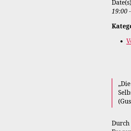
Date(s
19:00 
Kateg
V
„Die
Selb
(Gus
Durch 