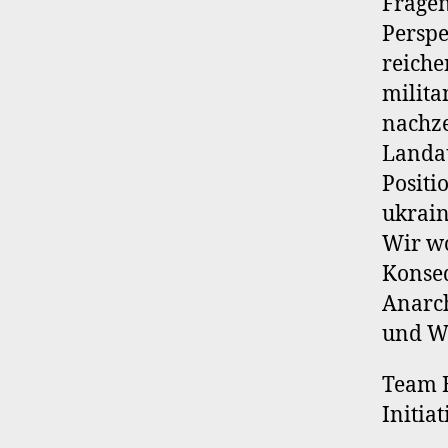
Fragen
Perspe
reiche
milita
nachze
Landau
Positi
ukrain
Wir wo
Konse
Anarch
und We
Team B
Initiat