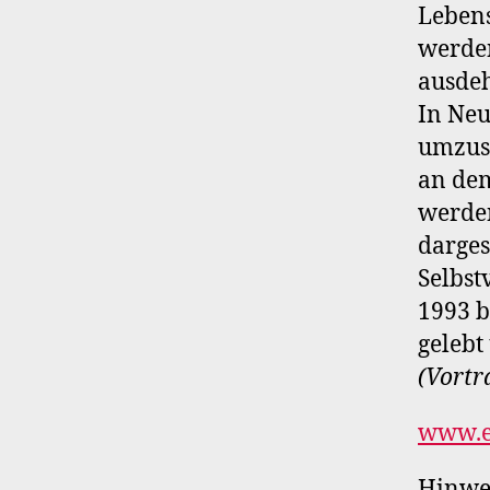
Lebens
werden
ausdeh
In Neu
umzuse
an dem
werden
darges
Selbst
1993 b
gelebt
(Vortr
www.el
Hinwei