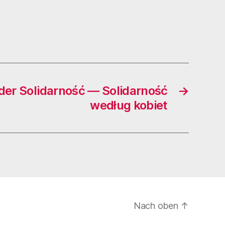
der Solidarność — Solidarność
→
według kobiet
Nach oben
↑