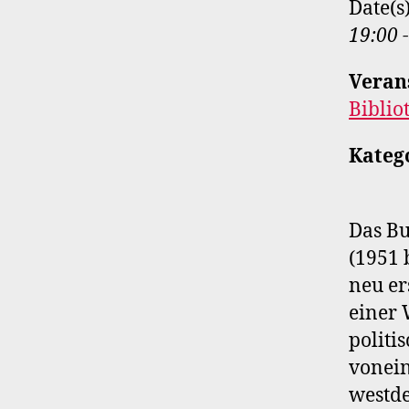
Date(s
19:00 
Veran
Biblio
Kateg
Das Bu
(1951 
neu er
einer 
politi
vonein
westde