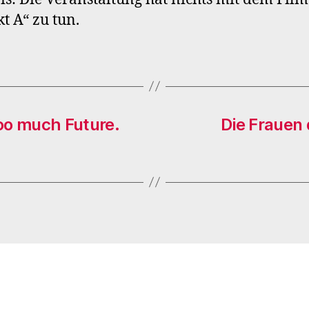
kt A“ zu tun.
oo much Future.
Die Frauen 