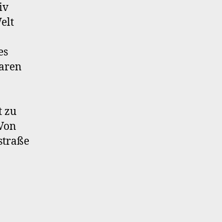
iv
elt
es
waren
t zu
 Von
straße