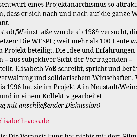
entwurf eines Projektanarchismus so attrakt
, dass er sich nach und nach auf die ganze W
nt.
stadt/Weinstraße wurde ab 1989 versucht, di
tzen: Die WESPE; weit mehr als 100 Leute 
 Projekt beteiligt. Die Idee und Erfahrungen
 – aus subjektiver Sicht der Vortragenden –
tellt. Elisabeth Voß schreibt, spricht und berä
verwaltung und solidarischem Wirtschaften.
is 1996 hat sie im Projekt A in Neustadt/Wein
 und in einem Kollektiv gearbeitet.
ag mit anschließender Diskussion)
isabeth-voss.de
s: Die Veranstaltung hat nichts mit dem Film