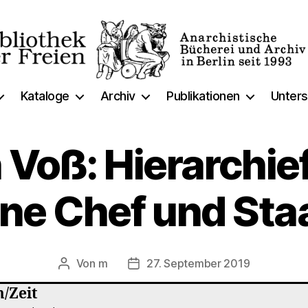
thek
Kataloge
Archiv
Publikationen
Unters
 Voß: Hierarchief
ne Chef und Sta
Von
m
27. September 2019
Beitragsautor
Veröffentlichungsdatum
/Zeit