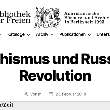
thek
Kataloge
Archiv
Publikationen
Unters
hismus und Rus
Revolution
Von
m
23. Februar 2018
Beitragsautor
Veröffentlichungsdatum
/Zeit