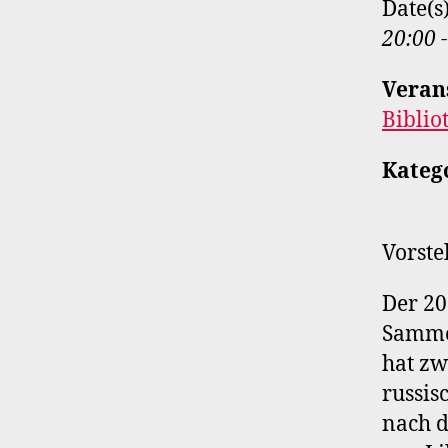
Date(s
20:00 
Veran
Biblio
Kateg
Vorste
Der 20
Samme
hat zw
russis
nach d