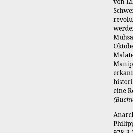
von Li
Schwei
revolu
werden
Mühsam
Oktobe
Malate
Manipu
erkann
histor
eine R
(Buchv
Anarch
Philip
978-3-