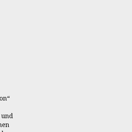
on“
d und
nen