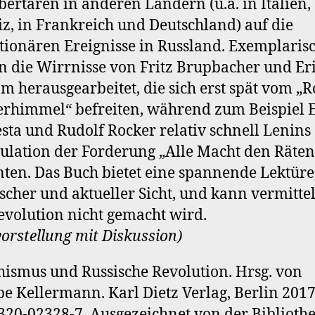
bertären in anderen Ländern (u.a. in Italien,
z, in Frankreich und Deutschland) auf die
tionären Ereignisse in Russland. Exemplaris
 die Wirrnisse von Fritz Brupbacher und Er
 herausgearbeitet, die sich erst spät vom „R
rhimmel“ befreiten, während zum Beispiel E
sta und Rudolf Rocker relativ schnell Lenins
lation der Forderung „Alle Macht den Räten
ten. Das Buch bietet eine spannende Lektüre
ischer und aktueller Sicht, und kann vermitte
evolution nicht gemacht wird.
orstellung mit Diskussion)
ismus und Russische Revolution. Hrsg. von
pe Kellermann. Karl Dietz Verlag, Berlin 2017
320-02328-7. Ausgezeichnet von der Biblioth