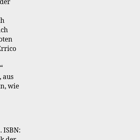
 der
ch
ich
oten
rrico
“
, aus
ln, wie
. ISBN:
ek der