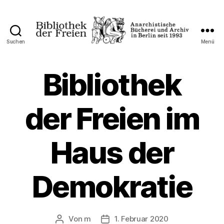
Suchen
Menü
Bibliothek
der
Freien
Bibliothek
der Freien im
Haus der
Demokratie
Von
m
1. Februar 2020
Beitragsautor
Veröffentlichungsdatum