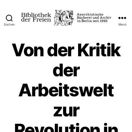
Suchen
Menü
Bibliothek
der
Freien
Von der Kritik
der
Arbeitswelt
zur
Revolution in