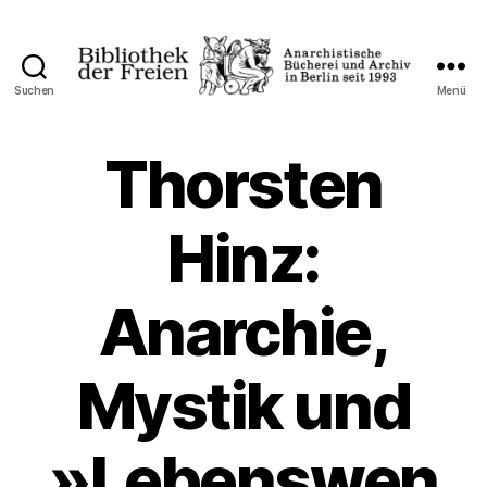
Suchen
Menü
Bibliothek
der
Freien
Thorsten
Hinz:
Anarchie,
Mystik und
»Lebenswen