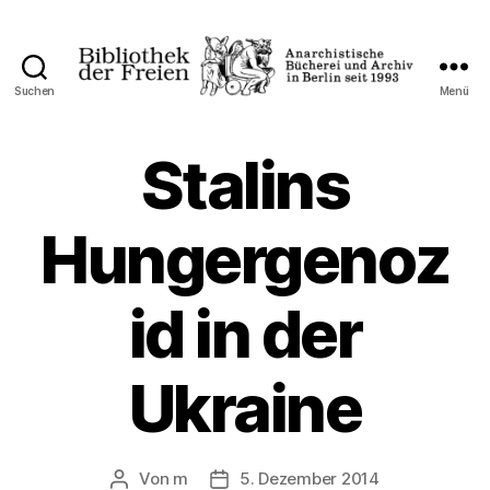
Suchen
Menü
Bibliothek
der
Freien
Stalins
Hungergenoz
id in der
Ukraine
Von
m
5. Dezember 2014
Beitragsautor
Veröffentlichungsdatum