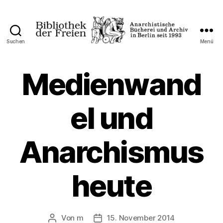
Suchen
Menü
Bibliothek
der
Freien
Medienwand
el und
Anarchismus
heute
Von
m
15. November 2014
Beitragsautor
Veröffentlichungsdatum