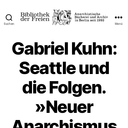
Suchen
Menü
Bibliothek
der
Freien
Gabriel Kuhn:
Seattle und
die Folgen.
»Neuer
Anarchismus