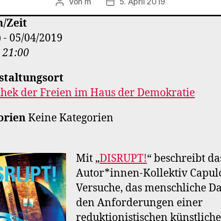
Von
m
5. April 2019
Beitragsautor
Veröffentlichungsdatum
/Zeit
) - 05/04/2019
- 21:00
staltungsort
thek der Freien im Haus der Demokratie
orien
Keine Kategorien
Mit „
DISRUPT!
“ beschreibt da
Autor*innen-Kollektiv Capul
Versuche, das menschliche D
den Anforderungen einer
reduktionistischen künstlich