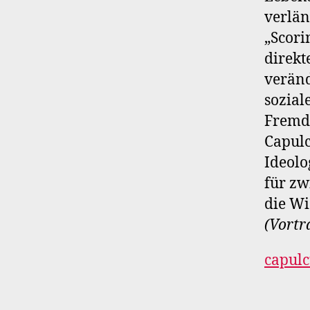
verlän
„Scori
direkt
veränd
sozial
Fremd
Capulc
Ideolo
für zw
die Wi
(Vortr
capulc