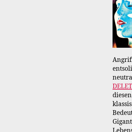
Angrif
entsol
neutra
DELE
diesen
klassi
Bedeut
Gigant
Lebens