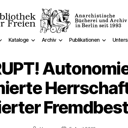
thek
Kataloge
Archiv
Publikationen
Unters
RUPT! Autonomie
ierte Herrschaft
isierter Fremdbe