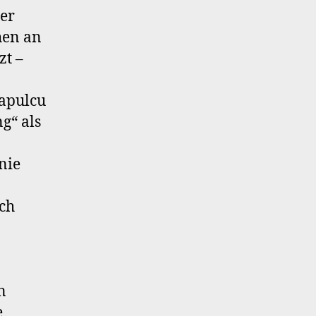
Der
hen an
zt –
Capulcu
g“ als
nie
rch
n
e