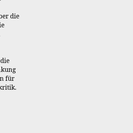
ber die
ie
d
 die
enkung
n für
ritik.