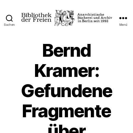
Suchen
Menü
Bibliothek
der
Freien
Bernd
Kramer:
Gefundene
Fragmente
über