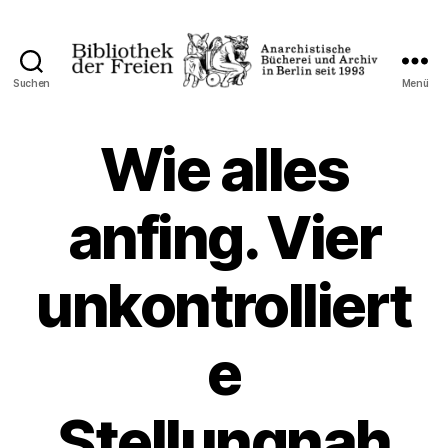
Suchen
Menü
Bibliothek
der
Freien
Wie alles
anfing. Vier
unkontrolliert
e
Stellungnah