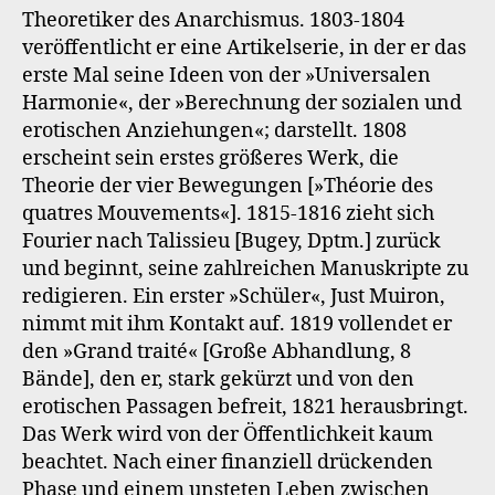
Theoretiker des Anarchismus. 1803-1804
veröffentlicht er eine Artikelserie, in der er das
erste Mal seine Ideen von der »Universalen
Harmonie«, der »Berechnung der sozialen und
erotischen Anziehungen«; darstellt. 1808
erscheint sein erstes größeres Werk, die
Theorie der vier Bewegungen [»Théorie des
quatres Mouvements«]. 1815-1816 zieht sich
Fourier nach Talissieu [Bugey, Dptm.] zurück
und beginnt, seine zahlreichen Manuskripte zu
redigieren. Ein erster »Schüler«, Just Muiron,
nimmt mit ihm Kontakt auf. 1819 vollendet er
den »Grand traité« [Große Abhandlung, 8
Bände], den er, stark gekürzt und von den
erotischen Passagen befreit, 1821 herausbringt.
Das Werk wird von der Öffentlichkeit kaum
beachtet. Nach einer finanziell drückenden
Phase und einem unsteten Leben zwischen