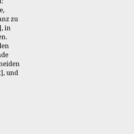
t:
e,
anz zu
, in
en.
den
nde
hneiden
t], und