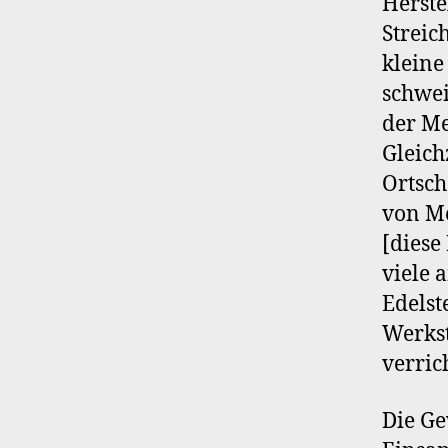
Herste
Streic
kleine
schwei
der Me
Gleich
Ortsch
von Me
[diese 
viele 
Edelst
Werkst
verrich
Die Ge