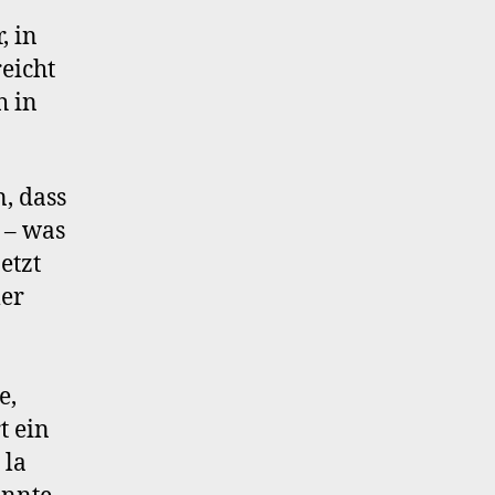
, in
eicht
h in
, dass
 – was
jetzt
mer
e,
t ein
 la