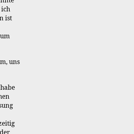
onnte
 ich
 ist
trum
hm, uns
 habe
chen
ssung
eitig
 der