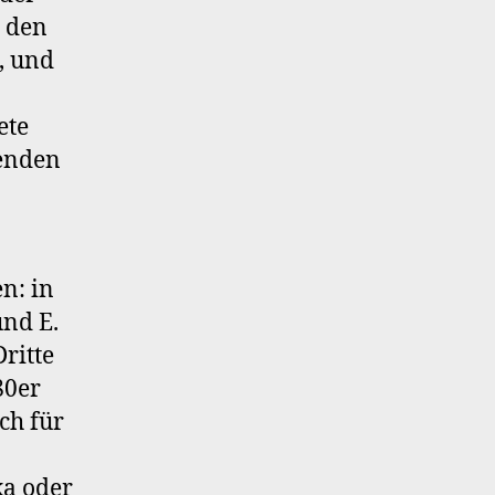
e den
, und
ete
tenden
en: in
und E.
ritte
80er
ch für
ka oder