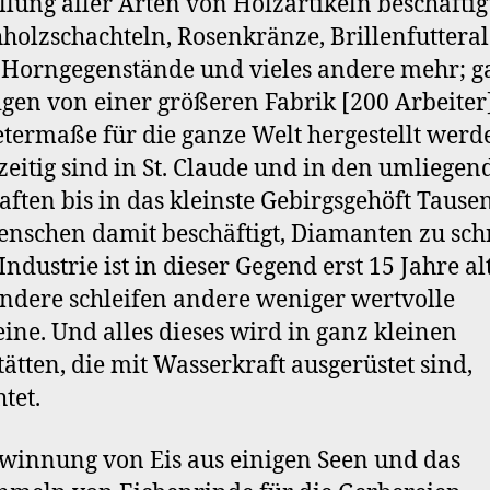
llung aller Arten von Holzartikeln beschäftig
hholzschachteln, Rosenkränze, Brillenfutteral
 Horngegenstände und vieles andere mehr; g
gen von einer größeren Fabrik [200 Arbeiter]
termaße für die ganze Welt hergestellt werd
zeitig sind in St. Claude und in den umliegen
aften bis in das kleinste Gebirgsgehöft Tause
nschen damit beschäftigt, Diamanten zu sc
Industrie ist in dieser Gegend erst 15 Jahre al
andere schleifen andere weniger wertvolle
eine. Und alles dieses wird in ganz kleinen
ätten, die mit Wasserkraft ausgerüstet sind,
tet.
winnung von Eis aus einigen Seen und das