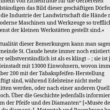
meln von Eichenrinde für die Gerbereien
lständigen das Bild dieser geschäftigen Dörfer
die Industrie der Landwirtschaft die Hände r
derne Maschinen und Werkzeuge so trefflic
enst der kleinen Werkstätten gestellt sind.«
tualität dieser Bemerkungen kann man sagen
meinde St. Claude heute immer noch existiert
 selbstverständlich ist als es klingt – ; sie ist 
leinstadt mit 13000 Einwohnern, wovon im
ber 200 mit der Tabakspfeifen-Herstellung
ftigt sind, während Edelsteine nicht mehr
itten werden, oder nach einer anderen Quell
och. Über die Geschichte jedenfalls informier
 der Pfeife und des Diamanten“ [»Musée de