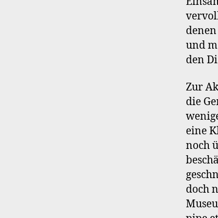
Einsam
vervol
denen 
und mo
den Di
Zur Ak
die Ge
weniger
eine K
noch ü
beschä
geschn
doch n
Museum