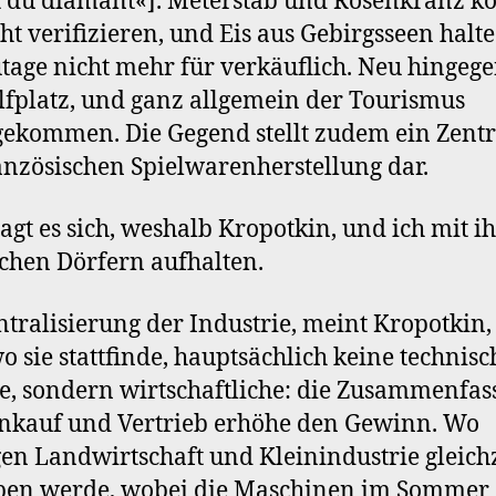
t du diamant«]. Meterstab und Rosenkranz k
cht verifizieren, und Eis aus Gebirgsseen halte
tage nicht mehr für verkäuflich. Neu hingegen
lfplatz, und ganz allgemein der Tourismus
ekommen. Die Gegend stellt zudem ein Zen
anzösischen Spielwarenherstellung dar.
agt es sich, weshalb Kropotkin, und ich mit i
lchen Dörfern aufhalten.
ntralisierung der Industrie, meint Kropotkin,
wo sie stattfinde, hauptsächlich keine technis
, sondern wirtschaftliche: die Zusammenfa
nkauf und Vertrieb erhöhe den Gewinn. Wo
en Landwirtschaft und Kleinindustrie gleichz
ben werde, wobei die Maschinen im Sommer