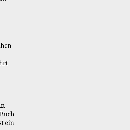
chen
hrt
in
 Buch
t ein