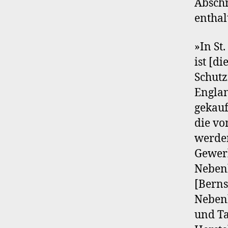
Abschn
enthal
»In St
ist [d
Schutz
Englan
gekauf
die vo
werden
Gewerb
Nebenb
[Berns
Nebenh
und Ta