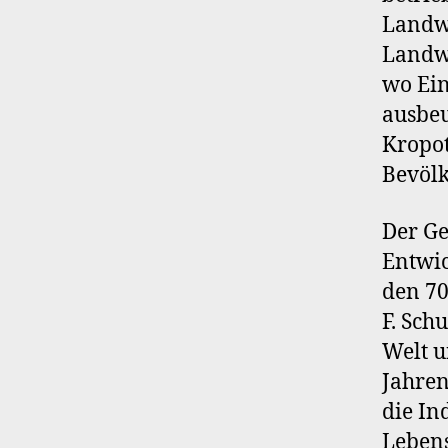
Landwi
Landwi
wo Ein
ausbeu
Kropot
Bevölk
Der Ge
Entwic
den 70
F. Sch
Welt u
Jahren
die In
Lebens