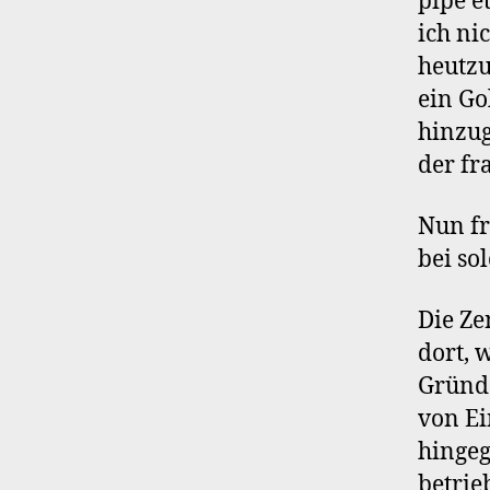
pipe e
ich ni
heutzu
ein Go
hinzug
der fr
Nun fr
bei so
Die Ze
dort, 
Gründe
von Ei
hingeg
betrie