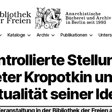
thek
Kataloge
Archiv
Publikationen
Unters
ntrollierte Stel
eter Kropotkin un
ualität seiner I
eranstaltung in der Bibliothek der Freien