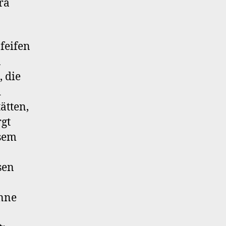
ra
feifen
n
 die
d
ätten,
rgt
esem
sen
enne