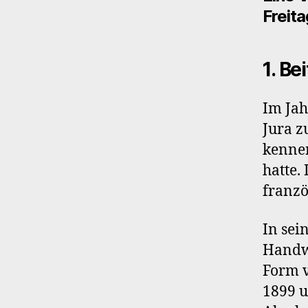
Freita
1. Be
Im Jah
Jura z
kennen
hatte.
franzö
In sei
Handwe
Form v
1899 u