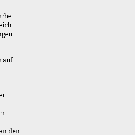
sche
eich
ungen
s auf
er
im
man den