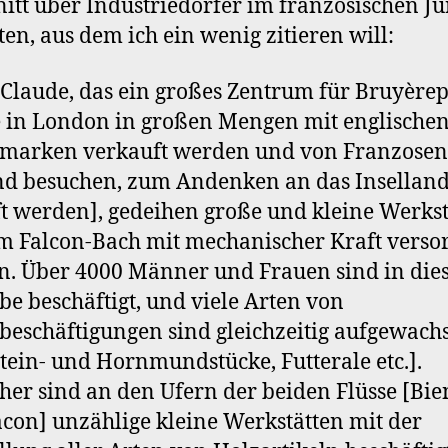
itt über Industriedörfer im französischen Ju
ten, aus dem ich ein wenig zitieren will:
. Claude, das ein großes Zentrum für Bruyèrep
ie in London in großen Mengen mit englische
marken verkauft werden und von Franzosen,
d besuchen, zum Andenken an das Insellan
t werden], gedeihen große und kleine Werkst
m Falcon-Bach mit mechanischer Kraft verso
. Über 4000 Männer und Frauen sind in di
e beschäftigt, und viele Arten von
eschäftigungen sind gleichzeitig aufgewach
tein- und Hornmundstücke, Futterale etc.].
er sind an den Ufern der beiden Flüsse [Bi
con] unzählige kleine Werkstätten mit der