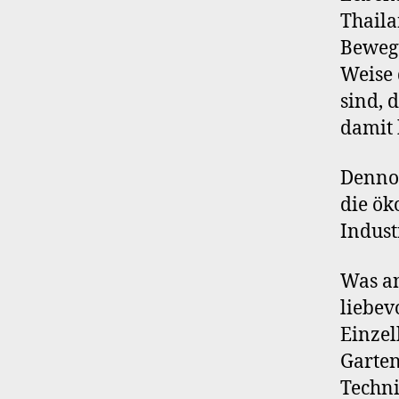
Thaila
Bewegu
Weise 
sind, 
damit
Dennoc
die ök
Indust
Was an
liebev
Einzel
Garten
Techni