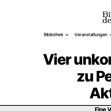
Biblio
Bibliothek
Veranstaltungen
der
Freien
Vier unko
zu P
Akt
Eine V