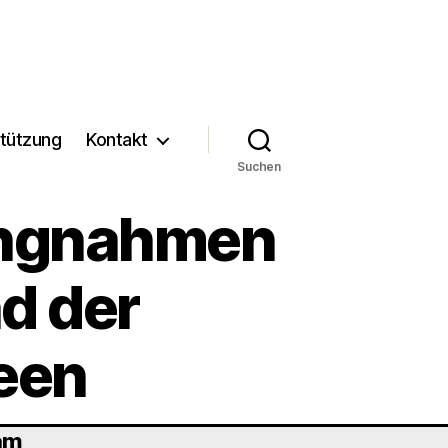
tützung
Kontakt
Suchen
lungnahmen
d der
deen
 am