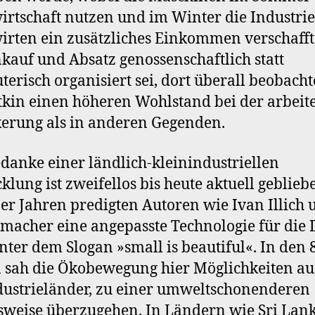
rtschaft nutzen und im Winter die Industri
rten ein zusätzliches Einkommen verschafft
kauf und Absatz genossenschaftlich statt
terisch organisiert sei, dort überall beobacht
kin einen höheren Wohlstand bei der arbei
erung als in anderen Gegenden.
danke einer ländlich-kleinindustriellen
klung ist zweifellos bis heute aktuell geblieb
er Jahren predigten Autoren wie Ivan Illich 
umacher eine angepasste Technologie für die D
nter dem Slogan »small is beautiful«. In den 
 sah die Ökobewegung hier Möglichkeiten au
dustrieländer, zu einer umweltschonenderen
weise überzugehen. In Ländern wie Sri Lan