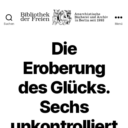
Suchen
Menü
Bibliothek
der
Freien
Die
Eroberung
des Glücks.
Sechs
unkontrolliert