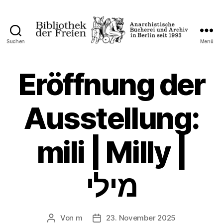
Suchen
Menü
Bibliothek
der
Freien
Eröffnung der
Ausstellung:
mili | Milly |
מילי
Von
m
23. November 2025
Beitragsautor
Veröffentlichungsdatum